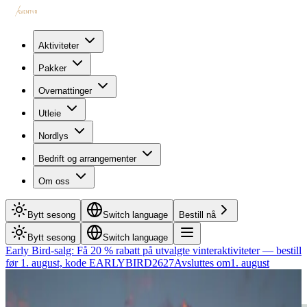
Aktiviteter
Pakker
Overnattinger
Utleie
Nordlys
Bedrift og arrangementer
Om oss
Bytt sesong
Switch language
Bestill nå
Bytt sesong
Switch language
Early Bird-salg: Få 20 % rabatt på utvalgte vinteraktiviteter — bestill
før 1. august, kode EARLYBIRD2627
Avsluttes om
1. august