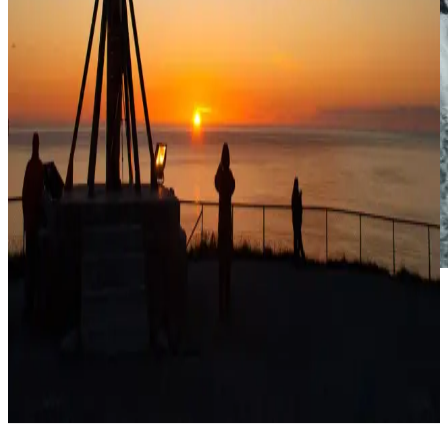
Bestill din
neste
tur
i Alta
Utvalgte turer
Utforsk aktivitetene våre