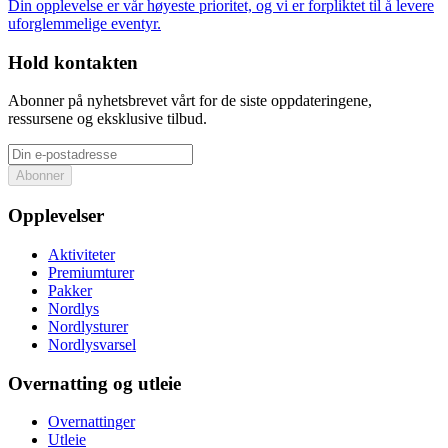
Din opplevelse er vår høyeste prioritet, og vi er forpliktet til å levere
uforglemmelige eventyr.
Hold kontakten
Abonner på nyhetsbrevet vårt for de siste oppdateringene,
ressursene og eksklusive tilbud.
Abonner
Opplevelser
Aktiviteter
Premiumturer
Pakker
Nordlys
Nordlysturer
Nordlysvarsel
Overnatting og utleie
Overnattinger
Utleie