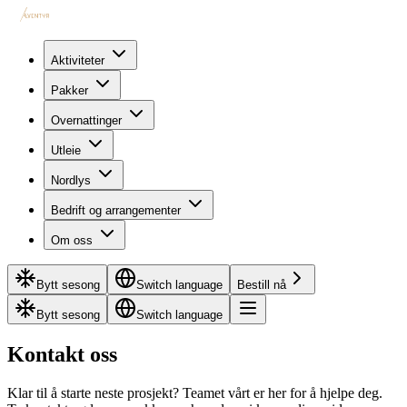
Aktiviteter
Pakker
Overnattinger
Utleie
Nordlys
Bedrift og arrangementer
Om oss
Bytt sesong
Switch language
Bestill nå
Bytt sesong
Switch language
Kontakt oss
Klar til å starte neste prosjekt? Teamet vårt er her for å hjelpe deg.