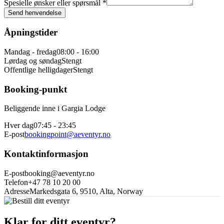
Spesielle ønsker eller spørsmål *
Send henvendelse
Åpningstider
Mandag - fredag
08:00 - 16:00
Lørdag og søndag
Stengt
Offentlige helligdager
Stengt
Booking-punkt
Beliggende inne i Gargia Lodge
Hver dag
07:45 - 23:45
E-post
bookingpoint@aeventyr.no
Kontaktinformasjon
E-post
booking@aeventyr.no
Telefon
+47 78 10 20 00
Adresse
Markedsgata 6, 9510, Alta, Norway
Klar for ditt eventyr?